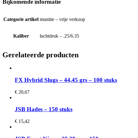
Bijkomende informatie
Categorie artikel
munitie – vrije verkoop
Kaliber
luchtdruk – .25/6.35
Gerelateerde producten
FX Hybrid Slugs – 44,45 grs – 100 stuks
€
20,67
JSB Hades – 150 stuks
€
15,42