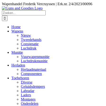
Skip
Wapenhandel Frederik Vercruyssen | Erk.nr. 2/4/2023/00096
to
content
Zoeken
naar:
Home
Wapens
Nieuw
Tweedehands
Consignatie
Luchtdruk
Munitie
Vuurwapenmunitie
Luchtdrukmunitie
Herladen
Herlaadmateriaal
Componenten
Toebehoren
Diverse
Geluidsdempers
Labradar
Laders
Montages
Onderdelen